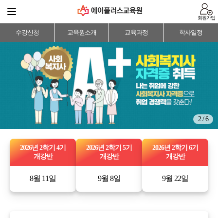
회원가입
수강신청
교육원소개
교육과정
학사일정
2 / 6
2026년 2학기 4기
2026년 2학기 5기
2026년 2학기 6기
개강반
개강반
개강반
8월 11일
9월 8일
9월 22일