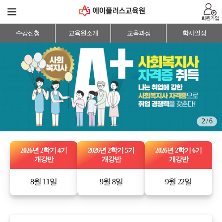
회원가입
수강신청
교육원소개
교육과정
학사일정
2 / 6
2026년 2학기 4기
2026년 2학기 5기
2026년 2학기 6기
개강반
개강반
개강반
8월 11일
9월 8일
9월 22일