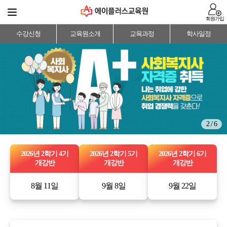
회원가입
수강신청
교육원소개
교육과정
학사일정
3 / 6
2026년 2학기 4기
2026년 2학기 5기
2026년 2학기 6기
개강반
개강반
개강반
8월 11일
9월 8일
9월 22일