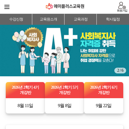
회원가입
수강신청
교육원소개
교육과정
학사일정
2 / 6
2026년 2학기 4기
2026년 2학기 5기
2026년 2학기 6기
개강반
개강반
개강반
8월 11일
9월 8일
9월 22일