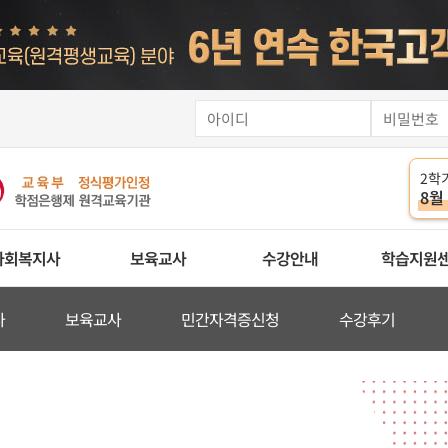
2학
8월
사회복지사
보육교사
수강안내
학습지원
사
보육교사
민간자격증신청
수강후기