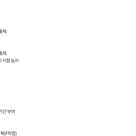
 출제
 출제
까지 시험 실시
기간 부여
제(F학점)