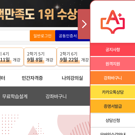
일반로그인
공동인증서 로그인
공지사항
기 4기
2학기 5기
2학기 6기
 11일
9월 8일
9월 22일
개강
개강
개강
원격지원
센터
민간자격증
나의강의실
강좌바구니
카카오톡상담
무료학습설계
강좌바구니
증명서발급
상담신청
모바일수강안내