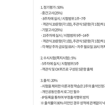
1. 정기평가 : 50%
- 중간고사(25%)
· 8주차에 실시 / 시험범위 1주~7주
· 객관식 20문항(각 1점), 주관식 5문항(각 1점)씩
- 기말고사(25%)
· 15주차에 실시 / 시험범위 9주~14주
· 객관식 20문항(각 1점), 주관식 5문항(각 1점)씩
- 각 해당 주차 금요일 00시 ~ 차주 월요일 18시 
2. 수시시험(쪽지시험) : 5%
- 5주차에 실시 / 시험범위 5주
- 객관식 및 OX퀴즈로 구성된 5문항 출제
3. 출석 : 20%
- 시험을 제외한 이론과정 학습은 2주의 출석인정
- 개인공동인증서 로그인 필수
- IP등록을 통하여 부정출석행위 방지
※ 출석률이 80% 미만인 경우 성적에 관계없이 낙