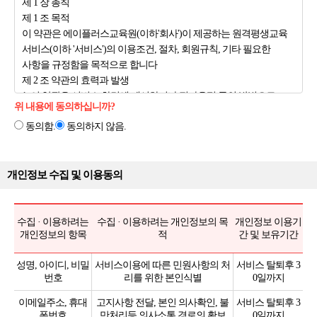
제 1 장 총칙
제 1 조 목적
이 약관은 에이플러스교육원(이하'회사')이 제공하는 원격평생교육
서비스(이하 '서비스')의 이용조건, 절차, 회원규칙, 기타 필요한
사항을 규정함을 목적으로 합니다
제 2 조 약관의 효력과 발생
1. 이 약관은 서비스 화면에 게시하거나 전자우편 등의 방법으로
위 내용에 동의하십니까?
회원에게 공지함으로써 효력이 발생됩니다.
동의함.
동의하지 않음.
2. 회사는 업무상 중요 변경사유가 있을 때 이 약관의 내용을 변경할
수 있으며, 변경된 내용은 제 2조 제1항과 같은 방법으로
공지함으로써 효력을 발생합니다.
제 3 조 약관 외의 준칙
개인정보 수집 및 이용동의
이 약관에 명시 되지 아니한 규정은 전기통신 기본법, 전기통신
사업법, 정보 통신망 이용 촉진 등에 관한 법률 및 기타 관련 법령의
규정에 및 서비스 이용 안내에 따릅니다.
수집 · 이용하려는
수집 · 이용하려는 개인정보의 목
개인정보 이용기
개인정보의 항목
적
간 및 보유기간
제 4 조 용어의 정의
1. 이 약관에서 사용하는 용어는 다음과 같습니다.
성명, 아이디, 비밀
서비스이용에 따른 민원사항의 처
서비스 탈퇴후 3
가. 회원 : 회사와 서비스 이용 계약을 체결한 자
번호
리를 위한 본인식별
0일까지
나. 전자메일(e-mail) : 회원식별과 회원의 서비스 이용을 위하여
회원이 선정한 문자와 숫자의 조합
이메일주소, 휴대
고지사항 전달, 본인 의사확인, 불
서비스 탈퇴후 3
다. 비밀번호 : 회원의 비밀 보호를 위하여 회원이 정한 문자와
폰번호
만처리등 의사소통 경로의 확보
0일까지