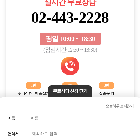
실시간 무료상담
7조 4항에 의거
이용신청을 거부할 수 있으며 법적인 보호, 서비스의 제한을 받을 수
02-443-2228
있고, 사실과 다른 정보의 입력으로 발생하는 손해에 대해서는 법적
책임을 지지 않습니다.
제 7 조 이용 신청의 승낙
평일 10:00 ~ 18:30
1. 회사는 6조에 따른 이용 신청에 대하여 특별한 사정이 없는 한 이용
신청을 승낙합니다.
(점심시간 12:30 ~ 13:30)
2. 회원에게 부여된 ID와 비밀번호는 중앙아이씨에스 회원의 자격을
부여 받게 됩니다.
3. 회사는 다음 각 호에 1에 해당하는 이용신청에 대한 승낙을 유보할
수 있습니다.
가. 설비에 여유가 없는 경우
나. 기술상 장애가 있는 경우
1번
2번
3번
무료상담 신청 닫기
다. 기타 회사가 필요하다고 인정되는 경우
수강신청 · 학습설계
학습오류해결
실습문의
4. 회사는 다음 각 호의 1에 해당하는 이용 신청에 대해 이를 승낙하지
않습니다.
오늘하루 보지않기
전화번호 또는 전화기 모양 아이콘을 클릭하시면 전화통화가
가. 이름이 실명이 아닌 경우
연결됩니다.
이름
나. 다른 사람의 명의를 사용하여 신청한 경우
다. 가입 신청서의 내용을 허위로 기재한 경우
연락처
라. 사회의 안녕 또는 미풍양속을 저해할 목적으로 신청한 경우