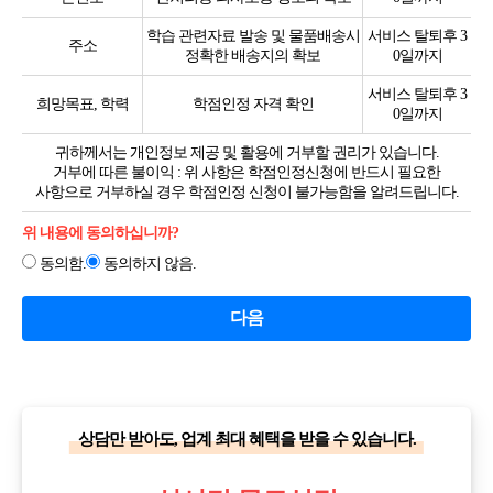
숫자의 조합
학습 관련자료 발송 및 물품배송시
서비스 탈퇴후 3
라. 운영자 : 서비스의 전반적인 관리와 원활한 운영을 위하여
주소
정확한 배송지의 확보
0일까지
회사에서 선정한 사람
마. 해지 : 회사 또는 회원이 서비스 개통 후 이용계약을 해약하는 것
서비스 탈퇴후 3
희망목표, 학력
학점인정 자격 확인
0일까지
바. 교육과정 : 회사가 원격 교육 희망자에게 회원에게 제공하는 교육
컨텐츠를 말함
귀하께서는 개인정보 제공 및 활용에 거부할 권리가 있습니다.
사. 수강료 : 교육과정을 제공하는 대가로 회사가 별도로 정한 금액
거부에 따른 불이익 : 위 사항은 학점인정신청에 반드시 필요한
사항으로 거부하실 경우 학점인정 신청이 불가능함을 알려드립니다.
제 2 장 서비스 이용 계약
위 내용에 동의하십니까?
제 5 조 이용 계약의 성립
1. 가입 신청 절차 중 "이용약관에 동의하십니까?" 라는 물음에
동의함.
동의하지 않음.
회원이 "동의" 단추를 누르면 이 규정에 동의하는 것으로
간주됩니다.
다음
2. 이용계약은 회원의 이용신청에 대하여 회사가 승낙함으로써
성립합니다.
제 6 조 이용 신청
1. 이용자는 본 서비스를 통하여 회사 소정의 가입 신청서를
제출함으로 이용신청을 할 수 있습니다.
상담만 받아도, 업계 최대 혜택을 받을 수 있습니다.
2. 서비스는 반드시 실명으로 이용신청을 해야 하며 1인 1개의 ID만
신청할 수 있습니다. 만약 실제 정보를 입력하지 않았을 경우 회사는