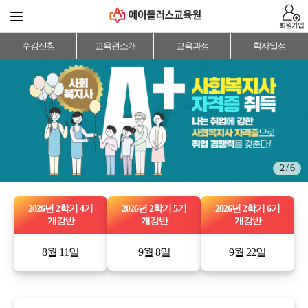
회원가입
수강신청
교육원소개
교육과정
학사일정
2 / 6
2026년 2학기 4기
2026년 2학기 5기
2026년 2학기 6기
개강반
개강반
개강반
8월 11일
9월 8일
9월 22일