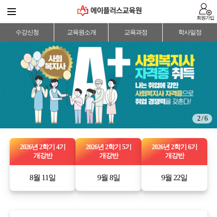
회원가입
수강신청
교육원소개
교육과정
학사일정
2 / 6
2026년 2학기 4기
2026년 2학기 5기
2026년 2학기 6기
개강반
개강반
개강반
8월 11일
9월 8일
9월 22일